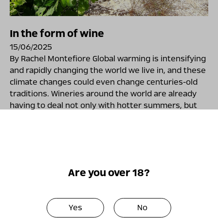
In the form of wine
15/06/2025
By Rachel Montefiore Global warming is intensifying
and rapidly changing the world we live in, and these
climate changes could even change centuries-old
traditions. Wineries around the world are already
having to deal not only with hotter summers, but
also with colder, warmer winters and with
unexpected, sometimes violent, events resulting
from climate change, such as powerful hailstorms,
spring frosts, floods and wildfires. With
temperatures soaring and precipitation falling […]
Are you over 18?
Keep reading
Yes
No