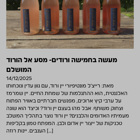
מעשה בחמישה ורודים- מסע אל הורוד
המושלם
14/12/2025
מאת: רייצ'ל מונטיפיורי יין ורוד, עם גוון עדין ונוכחותו
האלגנטית, הוא ההתגלמות של שמחת החיים. יין שמרמז
על ערבי קיץ ארוכים, מפגשים חברתיים באוויר הפתוח
וצחוק משותף. אבל מהו בעצם יין ורוד? וכיצד הוא שונה
מעמיתיו האדומים והלבנים? יין ורוד נוצר בתהליך המשלב
טכניקות של ייצור יין אדום ולבן. המפתח טמון בקליפות
הענבים. יינות רוזה […]