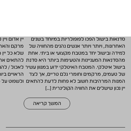
התאמת יינות לסדנאות בישול בסגנון
היינות ה
איטלקי
ומנות מס
12/12/2024
12/12/2024
סדנאות בישול הפכו לפופולריות במיוחד בשנים
יין אדום ויי
האחרונות, ויותר ויותר אנשים נהנים מהחוויה של
מרקם והארומ
למידה ובישול יחד במטבח מקצועי או ביתי. אחת
שלא כל יין 
מהסדנאות המעניינות והטעימות ביותר היא סדנת
להתאים את ה
בישול איטלקי. המטבח האיטלקי ידוע במגוון עשיר
לאכול / להג
של טעמים, מרקמים וחומרי גלם טריים, אך לצד
הראויים ביו
המנות המרהיבות חשוב לא פחות לדעת להתאים
ולשפוט על פ
יין נכון שישלים את החוויה הקולינרית […]
המשך קריאה