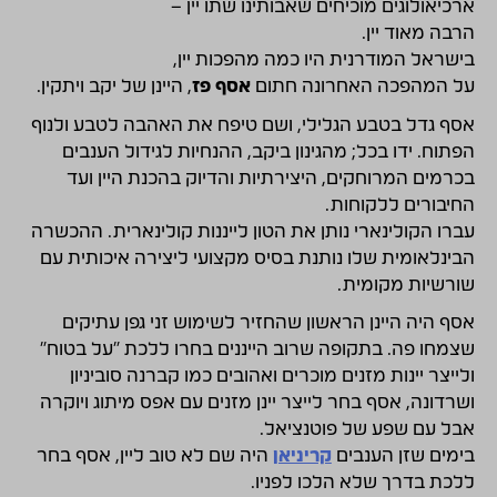
ארכיאולוגים מוכיחים שאבותינו שתו יין –
הרבה מאוד יין.
בישראל המודרנית היו כמה מהפכות יין,
על המהפכה האחרונה חתום
אסף פז
, היינן של יקב ויתקין.
אסף גדל בטבע הגלילי, ושם טיפח את האהבה לטבע ולנוף
הפתוח. ידו בכל; מהגינון ביקב, ההנחיות לגידול הענבים
בכרמים המרוחקים, היצירתיות והדיוק בהכנת היין ועד
החיבורים ללקוחות.
עברו הקולינארי נותן את הטון לייננות קולינארית. ההכשרה
הבינלאומית שלו נותנת בסיס מקצועי ליצירה איכותית עם
שורשיות מקומית.
אסף היה היינן הראשון שהחזיר לשימוש זני גפן עתיקים
שצמחו פה. בתקופה שרוב הייננים בחרו ללכת "על בטוח"
ולייצר יינות מזנים מוכרים ואהובים כמו קברנה סוביניון
ושרדונה, אסף בחר לייצר יינן מזנים עם אפס מיתוג ויוקרה
אבל עם שפע של פוטנציאל.
בימים שזן הענבים
קריניאן
היה שם לא טוב ליין, אסף בחר
ללכת בדרך שלא הלכו לפניו.