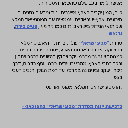
אפשר לומר בלב שלם שהשאר היסטוריה.
כיום, המון יקבים בארץ מייצרים יינות נפלאים מזנים ים
תיכוניים, ארץ-ישראליים שממצים את הפוטנציאל המלא
של תנאי הגידול בישראל. זנים כמו קריניאן,
פטיט סירה
,
גרנאש
.
סדרת
"מסע ישראלי"
של יקב ויתקין היא ביטוי מלא
בתשוקה ואהבה לאדמת הארץ, יינות הסידרה בנויים
כממסך שנבצר מכרמי יקב ויתקין הנטועים בכפר ויתקין
ובכל רחבי הארץ, מהרי ירושלים וכרמי יוסף בדרום, דרך
זיכרון יעקב ובינימינה במרכז ועד רמת הגולן והגליל העליון
בצפון.
זהו מסע ישראלי חקלאי, מקומי ואותנטי.
לרכישת יינות מסדרת "מסע ישראלי" לחצו כאן>>