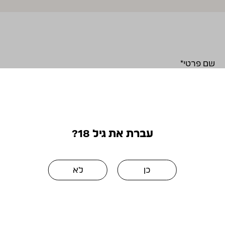
שם פרטי
*
שם משפחה
*
עברת את גיל 18?
טלפון
*
כן
לא
תאריך לידה
*
אימייל
*