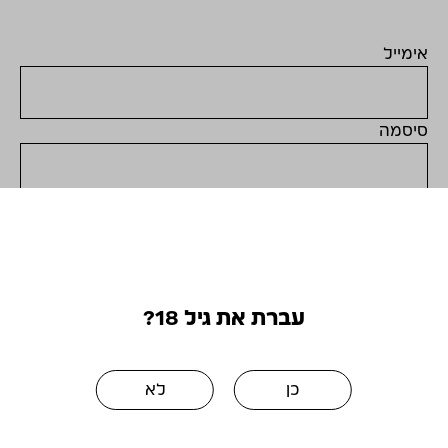
אימייל
סיסמה
שכחתי סיסמה
כניסה
עברת את גיל 18?
עוד לא נרשמת למועדון?
כדאי לך! ניתן להירשם כאן >
כן
לא