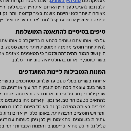
מעמיקה עם
סוגי היין השונים
. ישנם מספר נקודות שחשוב
הלבן נכון להגיש לפני היין האדום, את היין היבש לפני הי
מאוחרות יותר לפני היינות משנת בציר קדומה יותר. נקו
פנימה היא שיין אדום עדיף ללגום לצד הבשרים ואילו יין 
טיפים בסיסיים להתאמה המושלמת
על היין אותו אתם שותים להתאים בדיוק לביס אותו אתם ל
להיות יותר חומצי מהמנה המוגשת ויותר מתוק ממנה.
היין ושל המנה תהיה זהה ולזכור כי הטאנינים מאזנים 
בשר שומני, יין אדום בהחלט יהיה טוב יותר מלבן.
המנות המובילות ליינות המועדפים
ארוחת בשרים בעלי טעם עז שלרוב מסתכמים בבשר אדום 
בשר בעל עוצמה קלה יחסית ובין היתר עוף או דגים, נכון ש
שומן ילוו ביין מר על פי רוב אדום והיה והארוחה מסתכמ
להתאים לטעם הרוטב. אז נכון, יין אדום ניחן בטעמים מ
מרירים באותה המידה וכך גם לא כל היינות הלבנים חומ
יותר ויש חומציים הרבה יותר. באופן כללי יין אדום נהוג
עתירות בשומנים ופחמימות ויין לבן ניתן לשתות עם דגי
קליל נלווה לקינוח או לריענון בין המנות הכבדות יותר 