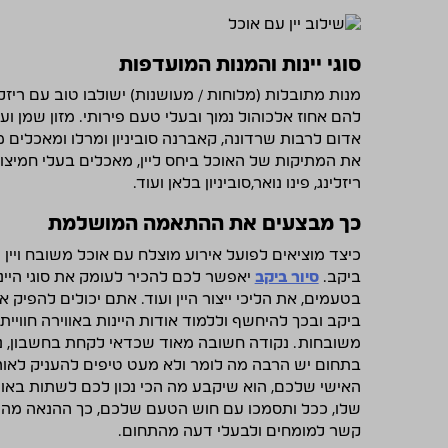
סוגי יינות והמנות המועדפות
מנות מתובלות (מלוחות / מעושנות) ישולבו טוב עם ריזלינ
להם אחוז אלכוהול נמוך ובעלי טעם פירותי. מזון שמן ועש
אדום לרבות שרדונה, קאברנה סוביניון ומרלו ומאכלים מ
את המתיקות של האוכל ביחס ליין, מאכלים בעלי חמיצות 
ריזלינג, פינו נואר,סוביניון בלאן ועוד.
כך מבצעים את ההתאמה המושלמת
כיצד מוציאים לפועל אירוע מוצלח עם אוכל משובח ויין 
ביקב.
סיור ביקב
יאפשר לכם להכיר לעומק את סוגי היינ
בטעמים, את הליכי ייצור היין ועוד. אתם יכולים להפיק א
ביקב ובכך להיחשף וללמוד אודות היינות באווירה חוויית
משובחות. נקודה חשובה מאוד שכדאי לקחת בחשבון, נכ
בתחום יש הרבה מה לומר ולא מעט טיפים להעניק לאוהב
האישי שלכם, הוא שיקבע מה הכי נכון לכם לשתות באו
שלו, ככל ותסמכו עם חוש הטעם שלכם, כך ההנאה מהיי
קשר למומחים ולבעלי דעה מהתחום.