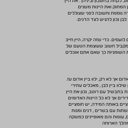
 לקחת בחשבון וביניהן : את היין
ין המתוק ואת היינות משנים
דה נוספת וחשובה לפני שצוללים
לבן נכון להגיש לצד הדגים.
ועסים. כדי שזה יקרה, היין חייב
 במקביל חשוב שעוצמת הטעם של
את השומניות כך שאם אתם אוכלים
אך לא רק, ילוו ביין אדום עז.
ילוו ביין לבן , מאכלים עתירי
ת בתבשיל עם רוטב, נכון את היין
רירים אך לא כל היינות האדומים
ציים באותה המידה, יש חומציים
 לשתות עם בשרים , דגים ומנות
ם, עופות והם מאופיינים כמשקה
במהלך הארוחה