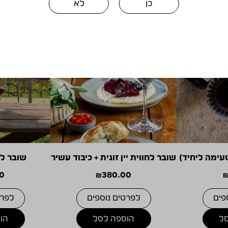
כן
לא
עימה ליחיד)
שובר לחווית יין זוגית + כיבוד עשיר
שובר לחו
0
₪
380.00
פים
לפרטים נוספים
לפרט
ל
הוספה לסל
הו