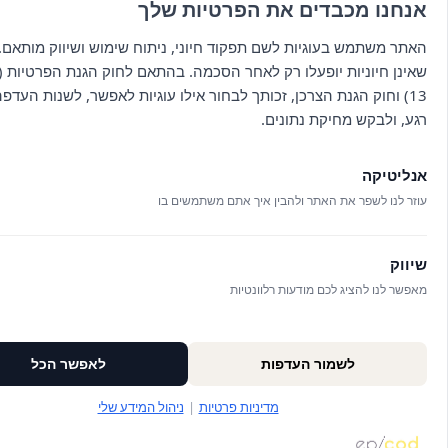
אנחנו מכבדים את הפרטיות שלך
האתר משתמש בעוגיות לשם תפקוד חיוני, ניתוח שימוש ושיווק מותאם. 
שאינן חיוניות יופעלו רק לאחר הסכמה. בהתאם לחוק הגנת הפרטיות (ת
13) וחוק הגנת הצרכן, זכותך לבחור אילו עוגיות לאפשר, לשנות העדפ
רגע, ולבקש מחיקת נתונים.
ראשי
כל היינות
תפריט אוכל
אודות
שוברים
תפריט יין
אנליטיקה
יצירת קשר
מתיישנים
תפריט טעימות יין
תנאי שימוש
מבצעים
עוזר לנו לשפר את האתר ולהבין איך אתם משתמשים בו
הצהרת נגישות
סלסלות פיקניק
בלוג
שיווק
מפת אתר
ניהול עוגיות
מאפשר לנו להציג לכם מודעות רלוונטיות
מדיניות פרטיות
לשמור העדפות
לאפשר הכל
מדיניות פרטיות
|
ניהול המידע שלי
© כל הזכויות שמורות לויתקין 2025
עיצוב:
סטודיו נרו