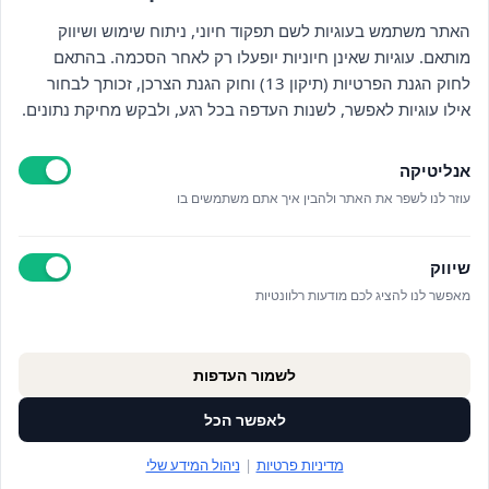
האתר משתמש בעוגיות לשם תפקוד חיוני, ניתוח שימוש ושיווק
מותאם. עוגיות שאינן חיוניות יופעלו רק לאחר הסכמה. בהתאם
ניווט
לחוק הגנת הפרטיות (תיקון 13) וחוק הגנת הצרכן, זכותך לבחור
אילו עוגיות לאפשר, לשנות העדפה בכל רגע, ולבקש מחיקת נתונים.
חנות
אנליטיקה
כללי
עוזר לנו לשפר את האתר ולהבין איך אתם משתמשים בו
יצירת קשר
שיווק
מאפשר לנו להציג לכם מודעות רלוונטיות
© כל הזכויות שמורות לויתקין 2025
לשמור העדפות
עיצוב:
סטודיו נרובאי
פיתוח:
אפיקוד
לאפשר הכל
מדיניות פרטיות
|
ניהול המידע שלי