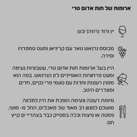
ארומות של תות אדום טרי
יין ורוד (רוזה) יבש
מבוסס גרנאש נואר עם קריניאן ומעט טמפרניו
וסירה.
היין בעל ארומות תות אדום טרי, עשבוניות נעימה
ומעט פרחוניות האופייניים לזן הגרנאש. בפה הוא
מפגין רעננות וחדות עם טעמי פרי נקיים, חדים
ומוגדרים היטב.
סיומת רעננה ונעימה הופכת את היין למלווה
מושלם למגוון רב מאוד של מאכלים; החל מ- סושי,
פסטה או פיצות וכלה בסטייק כבד בצהריי ים קייץ
חם.