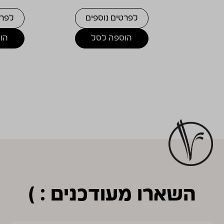
לפרטים נוספים
לפרט
הוספה לסל
הו
השארו מעודכנים : )