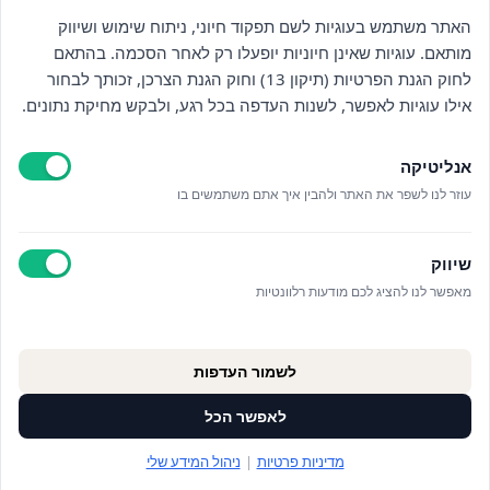
האתר משתמש בעוגיות לשם תפקוד חיוני, ניתוח שימוש ושיווק
מותאם. עוגיות שאינן חיוניות יופעלו רק לאחר הסכמה. בהתאם
לחוק הגנת הפרטיות (תיקון 13) וחוק הגנת הצרכן, זכותך לבחור
ניווט
אילו עוגיות לאפשר, לשנות העדפה בכל רגע, ולבקש מחיקת נתונים.
חנות
אנליטיקה
כללי
עוזר לנו לשפר את האתר ולהבין איך אתם משתמשים בו
יצירת קשר
שיווק
מאפשר לנו להציג לכם מודעות רלוונטיות
© כל הזכויות שמורות לויתקין 2025
לשמור העדפות
עיצוב:
סטודיו נרובאי
פיתוח:
אפיקוד
לאפשר הכל
מדיניות פרטיות
|
ניהול המידע שלי