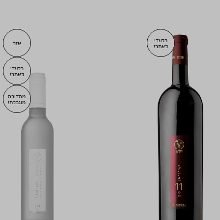
בלעדי
אזל
לאתר!
בלעדי
לאתר!
מהדורה
מוגבלת!