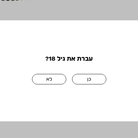
התמונות להמחש
עברת את גיל 18?
כן
לא
מושלם ביחד