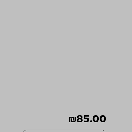
₪
85.00