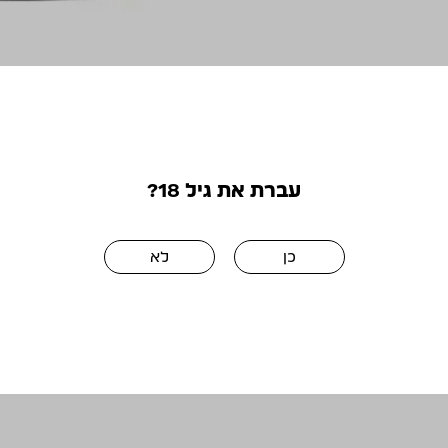
התמונות להמחש
עברת את גיל 18?
כן
לא
מושלם ביחד