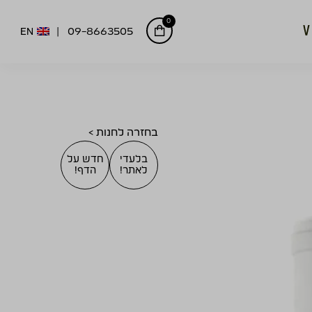
0
EN
09-8663505
בחזרה לחנות >
בלעדי
חדש על
לאתר!
הדף!