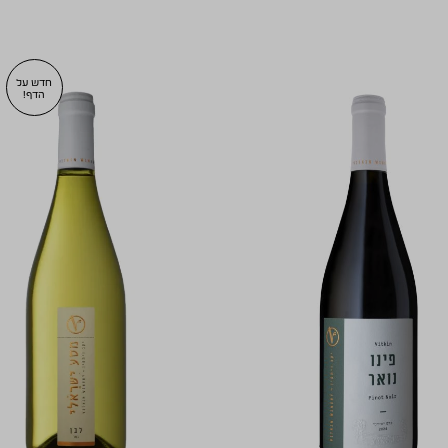
חדש על
הדף!