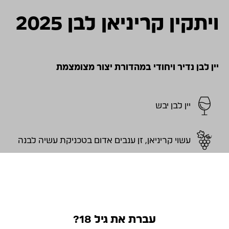
ויתקין קריניאן לבן 2025
יין לבן נדיר ויחודי במהדורת יצור מצומצמת
יין לבן יבש
עשוי קריניאן, זן ענבים אדום בטכניקת עשיה לבנה
רענן עם חדות נהדרת, עם ביטוי טהור של הדרים
ופרות לבנים, אופי פירחוני וארומטי. כשיקבל מעט
אוורור ויתחמם בכוס הוא יחשוף אופי עמוק יותר עם
מרקם נהדר.
עברת את גיל 18?
יין גסטרונומי מובהק, נהדר לצד דגים נאים או צלויים