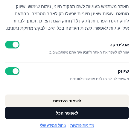
השארו מעודכנים : )
האתר משתמש בעוגיות לשם תפקוד חיוני, ניתוח שימוש ושיווק
מותאם. עוגיות שאינן חיוניות יופעלו רק לאחר הסכמה. בהתאם
לחוק הגנת הפרטיות (תיקון 13) וחוק הגנת הצרכן, זכותך לבחור
אילו עוגיות לאפשר, לשנות העדפה בכל רגע, ולבקש מחיקת נתונים.
אנליטיקה
עוזר לנו לשפר את האתר ולהבין איך אתם משתמשים בו
קראתי ואני מאשר/ת את
מדיניות הפרטיות
וקבלת
חומרים פרסומיים
שיווק
מאפשר לנו להציג לכם מודעות רלוונטיות
לשמור העדפות
לאפשר הכל
מדיניות פרטיות
|
ניהול המידע שלי