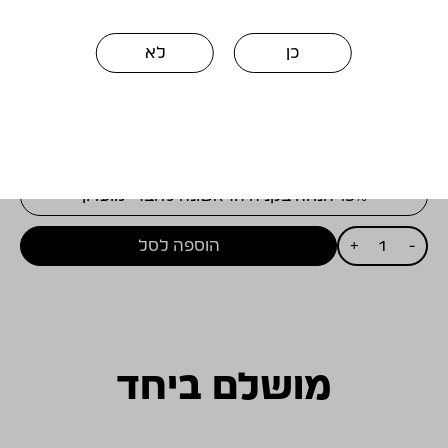
מחד ומאידך מנות עשירות כמו קארי על בסיס חלב
קוקוס, מנות טמפורה ועד לבשרים
כן
לא
צלויים ומעושנים.
₪
135.00
15% הנחה בקניה הראשונה לחברי מועדון
כמות
-
+
הוספה לסל
של
ויתקין
קריניאן
לבן
2025
מושלם ביחד