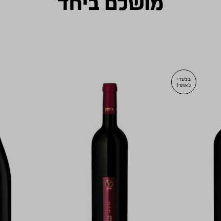
מושלם ביחד
בלעדי
לאתר!