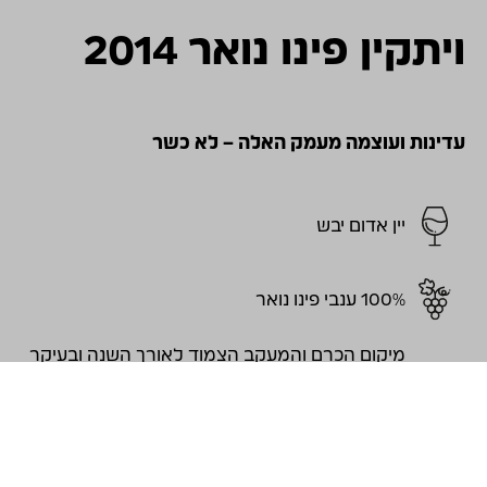
ויתקין פינו נואר 2014
עדינות ועוצמה מעמק האלה – לא כשר
יין אדום יבש
100% ענבי פינו נואר
מיקום הכרם והמעקב הצמוד לאורך השנה ובעיקר
בתקופת ההבשלה עזרו לנו לשמור על מאפייני היין
והסגנון האהוב עלינו בויתקין פינו נואר: יין עדין אך
בעל עוצמת ארומות וטעמים עם מאפייני פינו נואר
ברורים.