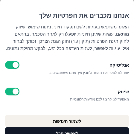
אנחנו מכבדים את הפרטיות שלך
השארו מעודכנים : )
האתר משתמש בעוגיות לשם תפקוד חיוני, ניתוח שימוש ושיווק
מותאם. עוגיות שאינן חיוניות יופעלו רק לאחר הסכמה. בהתאם
לחוק הגנת הפרטיות (תיקון 13) וחוק הגנת הצרכן, זכותך לבחור
אילו עוגיות לאפשר, לשנות העדפה בכל רגע, ולבקש מחיקת נתונים.
אנליטיקה
עוזר לנו לשפר את האתר ולהבין איך אתם משתמשים בו
קראתי ואני מאשר/ת את
מדיניות הפרטיות
וקבלת
חומרים פרסומיים
שיווק
מאפשר לנו להציג לכם מודעות רלוונטיות
לשמור העדפות
לאפשר הכל