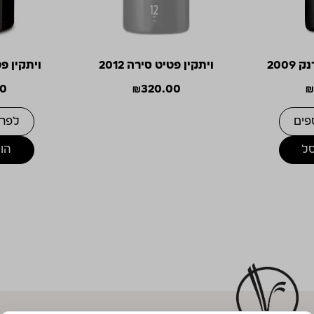
2009
ויתקין פטיט סירה 2012
ויתקין פטי
00
₪
320.00
₪
פים
לפרט
ל
הו