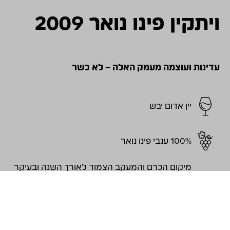
ויתקין פינו נואר 2009
עדינות ועוצמה מעמק האלה – לא כשר
יין אדום יבש
100% ענבי פינו נואר
מיקום הכרם והמעקב הצמוד לאורך השנה ובעיקר
בתקופת ההבשלה עזרו לנו לשמור על מאפייני היין
והסגנון האהוב עלינו בויתקין פינו נואר: יין עדין אך
בעל עוצמת ארומות וטעמים עם מאפייני פינו נואר
ברורים.