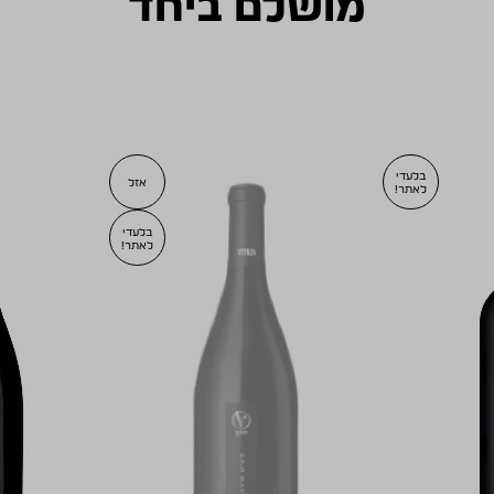
מושלם ביחד
בלעדי
אזל
לאתר!
בלעדי
לאתר!