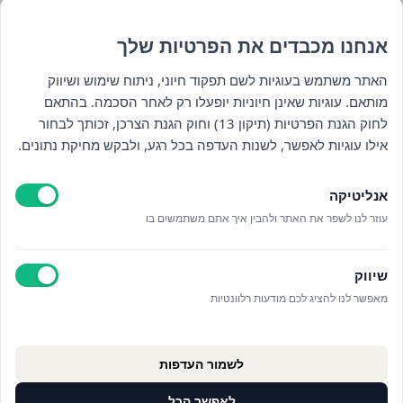
אנחנו מכבדים את הפרטיות שלך
השארו מעודכנים : )
האתר משתמש בעוגיות לשם תפקוד חיוני, ניתוח שימוש ושיווק
מותאם. עוגיות שאינן חיוניות יופעלו רק לאחר הסכמה. בהתאם
לחוק הגנת הפרטיות (תיקון 13) וחוק הגנת הצרכן, זכותך לבחור
אילו עוגיות לאפשר, לשנות העדפה בכל רגע, ולבקש מחיקת נתונים.
אנליטיקה
עוזר לנו לשפר את האתר ולהבין איך אתם משתמשים בו
קראתי ואני מאשר/ת את
מדיניות הפרטיות
וקבלת
חומרים פרסומיים
שיווק
מאפשר לנו להציג לכם מודעות רלוונטיות
לשמור העדפות
לאפשר הכל