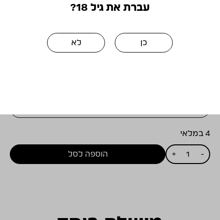
טעמים טהורים ואלגנטיים הופכים את הפינו נואר
עברת את גיל 18?
ליין אוכל נהדר שיתאים למנות מגוונות החל ממנות
ראשונות מהים, בשרים מעושנים קלות עד לגבינות
עשירות טעם.
כן
לא
₪
780.00
15% הנחה בקניה הראשונה לחברי מועדון
4 במלאי
כמות
-
+
הוספה לסל
של
ויתקין
פינו
נואר
2009