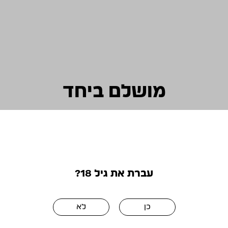
מושלם ביחד
עברת את גיל 18?
בלעדי
בלעדי
לאתר!
לאתר!
כן
לא