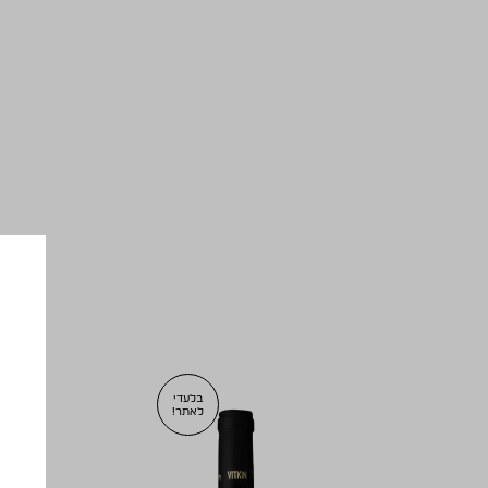
בלעדי
לאתר!