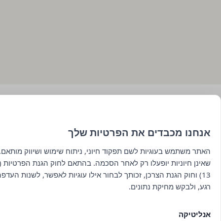
אנחנו מכבדים את הפרטיות שלך
האתר משתמש בעוגיות לשם תפקוד חיוני, ניתוח שימוש ושיווק מותאם. 
שאינן חיוניות יופעלו רק לאחר הסכמה. בהתאם לחוק הגנת הפרטיות (ת
13) וחוק הגנת הצרכן, זכותך לבחור אילו עוגיות לאפשר, לשנות העדפ
רגע, ולבקש מחיקת נתונים.
ראשי
כל היינות
תפריט אוכל
אודות
שוברים
תפריט יין
אנליטיקה
יצירת קשר
מתיישנים
תפריט טעימות יין