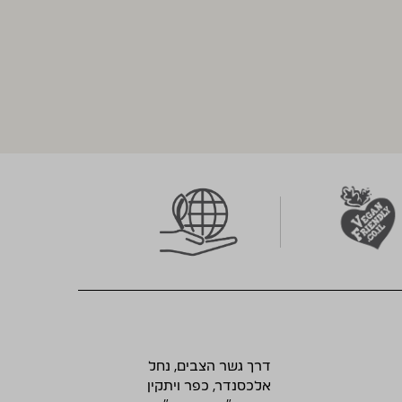
דרך גשר הצבים, נחל
אלכסנדר, כפר ויתקין