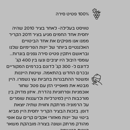
100% פטיט סירה
טוויסט בעלילה- לאחר בציר 2010 שהיה
יחסית אחד החמים מגיע בציר 2011 הקריר
ממנו אנו מפיקים את אחד הביטויים
האלגנטיים ביותר של יינות הפרימיום שלנו
ובראשם ויתקין פטיט סירה גפנים בוגרות..
עומסי היבול היו יציבים ונעו בין 400 קג'
לדונם ל- 300 קג' לדונם בכרמים המקוריים
ובכרם החדש בהתאמה. שיטות הייננות
ומשטר ההתבגרות בחביות עץ נשמרו. היין
מבטא את מאפייני הזן עם פטל שחור
אוכמניות ופרחוניות נהדרת. איזון מדויק בין
מורכבות היין למינרליות ולרעננות שומרים
על הרמוניה מרתקת וחווית שתיה יוצאת
דופן. בזכות הבציר הקריר יחסית היין מביא
ביטוי של יינות מאזורי אקלים קרים עם אופי
מהודק מרתק ושונה בצורה מובהקת משאר