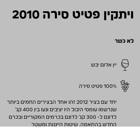
ויתקין פטיט סירה 2010
לא כשר
יין אדום יבש
100% פטיט סירה
יחד עם בציר 2012 זהו אחד הבצירים החמים ביותר
שנרשמו עומסי היבול היו יציבים ונעו בין 400 קג'
לדונם ל- 300 קג' לדונם בכרמים המקוריים ובכרם
החדש בהתאמה. שיטות הייננות ומשטר
ההתבגרות בחביות עץ נשמרו. עומסי החום שגרמו
לבעיות רבות ביקבים רבים לא השפיעו באופן