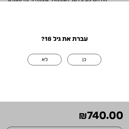
של בשלות הפרי עם רעננות מצוינת ובעיקר דיוק
באיזון היין. ויתקין פטיט סירה 2008 מבטא זאת
בצורה מושלמת ונחשב בעיננו לאחד היינות
הגדולים שנוצרו ביקב. היין התחיל להיכנס רק
בשנתיים האחרונות לשיאו ולהערכתנו יישאר בחלון
עברת את גיל 18?
שתיה אופטימלי לפחות כשש – שמונה שנים
נוספות. זהו ללא ספק אחד מיינות הפטיט סירה
המרשימים ביותר שייצרנו ביקב ויתקין שעתידו עדיין
כן
לא
לפניו.
פטיט סירה גפנים בוגרות נמצא בפסגה של עצמה,
עומק ומורכבות טעמים. היין ילווה הייטב גבינות
עשירות וארומאטיות, נתחי בשר עזי טעם ותבשילי
ירקות שורש ופטריות.
₪
740.00