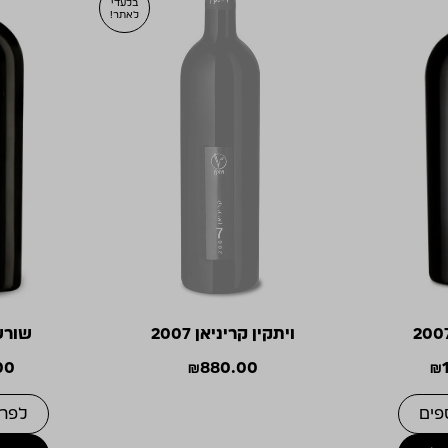
בלעדי
לאתר!
ויתקין קריניאן 2007
שורשים
00
₪
880.00
₪
פים
לפרט