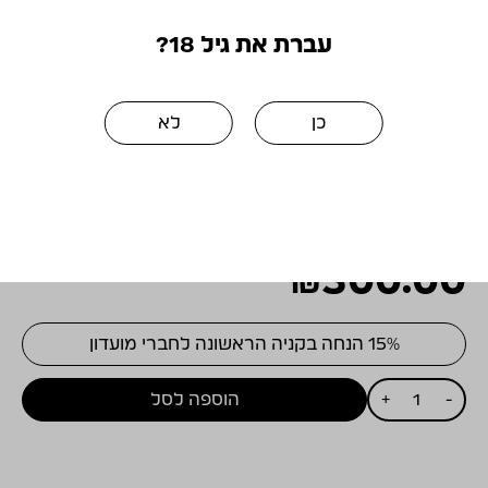
האלכוהול ביין. לאחר הסחיטה הועבר היין לחביות
עברת את גיל 18?
עץ אלון להמשך יישון של 10-14 שנים, בסופו נעשה
ערבוב בין שנות הבציר השונות.
יין נפלא לסיום ארוחה. בניגוד ליינות יבשים ניתן
כן
לא
לפתוח את הבקבוק ולהנות מהיין על פני מספר
ימים. שוקולד מריר וגבינות כחולות יהוו ליווי ראוי ליין
נדיר זה
₪
300.00
15% הנחה בקניה הראשונה לחברי מועדון
כמות
-
+
הוספה לסל
של
ויתקין
מחוזק