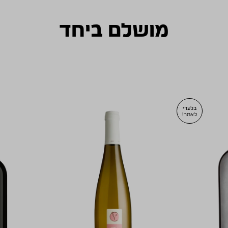
NV
מושלם ביחד
בלעדי
לאתר!