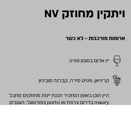
ויתקין מחוזק NV
ארומות מורכבות – לא כשר
יין אדום בסגנון פורט
קריניאן, פטיט סירה, קברנה סוביניון
היין הוכן באופן המזכיר הכנת יינות מחוזקים מחבל
maury בדרום צרפת או porto בפורטוגל: הענבים
נבצרו מאוחר כאשר רמות הסוכר גבוהות בהרבה
מהרגיל, בזמן התסיסה האלכוהולית הוסף ליין
אלכוהול ״ברנדי לבן״ )מזיקוק של יין (על מנת
לעצור את תסיסת השמרים ולהעלות את אחוז