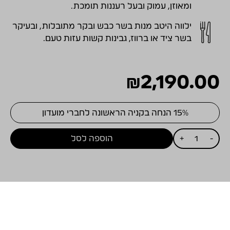
ומאוזן, עמוק ובעל רעננות תומכת.
ילווה היטב מנות בשר כבש ובקר מתובלות, ובעיקר
בשר ציד או ברווז, גבינות קשות עזות טעם.
₪
2,190.00
15% הנחה בקניה הראשונה לחברי מועדון
כמות
-
+
הוספה לסל
של
ויתקין
מגנום
קריניאן
2012
מושלם ביחד