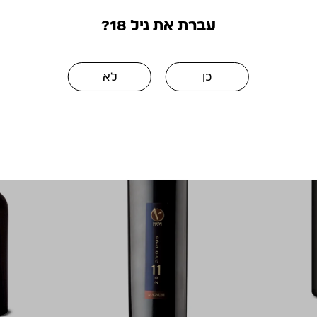
עברת את גיל 18?
כן
לא
חדש על
בלעדי
הדף!
לאתר!