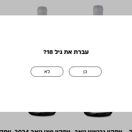
עברת את גיל 18?
כן
לא
ויתקין גרנאש נואר
ויתקין פינו נואר 2024
ויתק