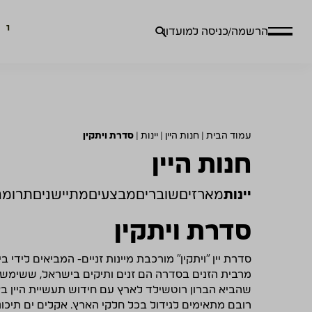
חיפוש
הרשמה/כניסה למועדון
עבור:
עמוד הבית
|
חנות היין
|
יינות
|
סדרת ויתקין
חנות היין
יינות
מארזים
שוברים
מבצעים
מתיישנים
תרומה
סדרת ויתקין
סדרת יין "ויתקין" מורכבת מיינות זניים- המביאים לידי
מרבית הזנים בסדרה הם זנים ותיקים בישראל, ששימשו כ
שהביא הברון רוטשילד לארץ עם חידוש תעשיית היין באר
רובם מתאימים לגידול בכל חלקי הארץ. אקלים ים תיכוני