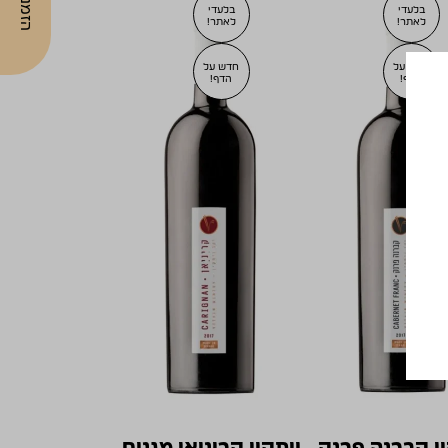
בלעדי
בלעדי
לאתר!
לאתר!
חדש על
חדש על
הדף!
הדף!
ין קברנה פרנק
ויתקין קריניאן מגנום