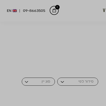
0
EN
09-8663505
Sort Products