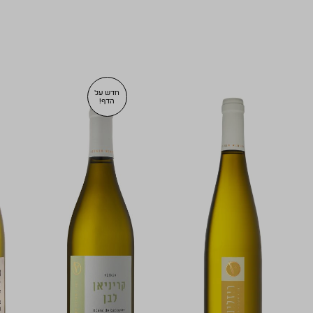
חדש על
הדף!