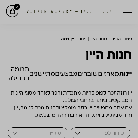
0
עמוד הבית
|
חנות היין
|
יינות
|
יין רוזה
חנות היין
תרומה
יינות
מארזים
שוברים
מבצעים
מתיישנים
לקהילה
יין רוזה זכה לפופולריות מתמדת והפך לאחד מסוגי היינות
המבוקשים ביותר ברחבי העולם.
אם אתם מחפשים יין רוזה מומלץ ולהנות מכל לגימה, יין
ורוד מבית יקב ויתקין היא הבחירה המושלמת.
Sort Products