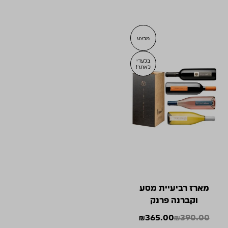
מבצע
בלעדי
לאתר!
מארז רביעיית מסע
וקברנה פרנק
₪
365.00
₪
390.00
המחיר
המחיר