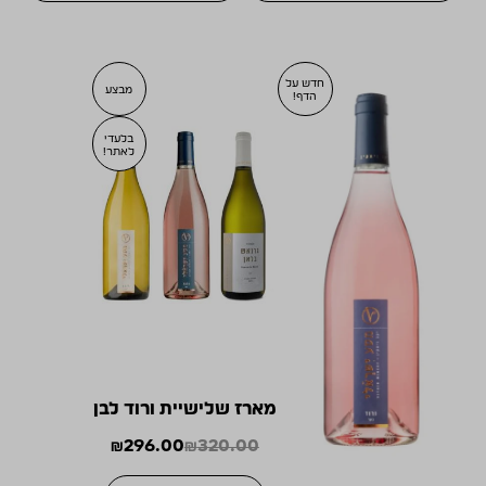
חדש על
מבצע
הדף!
בלעדי
לאתר!
מארז שלישיית ורוד לבן
₪
296.00
₪
320.00
המחיר
המחיר
הנוכחי
המקורי