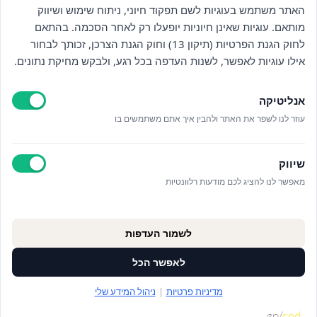
האתר משתמש בעוגיות לשם תפקוד חיוני, ניתוח שימוש ושיווק
מותאם. עוגיות שאינן חיוניות יופעלו רק לאחר הסכמה. בהתאם
לחוק הגנת הפרטיות (תיקון 13) וחוק הגנת הצרכן, זכותך לבחור
ניווט
אילו עוגיות לאפשר, לשנות העדפה בכל רגע, ולבקש מחיקת נתונים.
חנות
אנליטיקה
כללי
עוזר לנו לשפר את האתר ולהבין איך אתם משתמשים בו
יצירת קשר
שיווק
מאפשר לנו להציג לכם מודעות רלוונטיות
© כל הזכויות שמורות לויתקין 2025
לשמור העדפות
עיצוב:
סטודיו נרובאי
פיתוח:
אפיקוד
לאפשר הכל
מדיניות פרטיות
|
ניהול המידע שלי