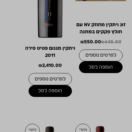
זוג ויתקין מחוזק NV עם
חולץ פקקים במתנה
₪
550.00
₪
645.00
המחיר
המחיר
ויתקין מגנום פטיט סירה
הנוכחי
המקורי
לפרטים נוספים
2011
היה:
הוא:
₪
2,410.00
₪550.00.
₪645.00.
הוספה לסל
לפרטים נוספים
הוספה לסל
בלעדי
בלעדי