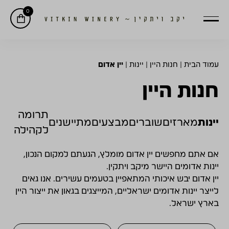
0
עמוד הבית
|
חנות היין
|
יינות
|
יין אדום
חנות היין
תרומה
יינות
מארזים
שוברים
מבצעים
מתיישנים
לקהילה
אם אתם מחפשים יין אדום מומלץ, הגעתם למקום הנכון,
יינות אדומים היישר מיקב ויתקין.
יין אדום יבש איכותי המתאפיין בטעמים עשירים. אנו גאים
לייצר יינות אדומים ישראליים, המייצגים בגאון את ייצור היין
בארץ ישראל.