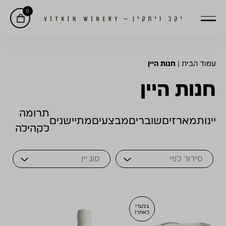
0
עמוד הבית
|
חנות היין
חנות היין
תרומה
יינות
מארזים
שוברים
מבצעים
מתיישנים
לקהילה
Sort Products
בלעדי
לאתר!