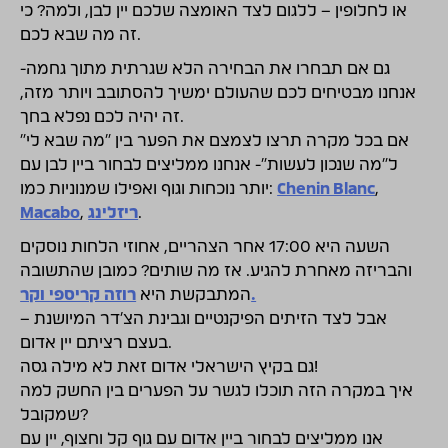
או לחלופין – ללגום לצד האומצה שלכם יין לבן, ולמה? כי
זה מה שבא לכם.
גם אם תבחרו את הבחירה הלא שגרתית מתוך גחמה-
אנחנו מבטיחים לכם שהעולם ימשיך להסתובב ויותר מזה,
זה יהיה לכם נפלא בחך.
אם בכל מקרה תרצו לצמצם את הפער בין "מה שבא לי"
ל"מה שנכון לעשות"- אנחנו ממליצים לבחור ביין לבן עם
יותר נוכחות וגוף ואפילו שמנוניות כמו:
Chenin Blanc
,
Macabo
,
ריזלינג
.
השעה היא 17:00 אחר הצהריים, אחוזי הלחות נוסקים
והבריזה מאחרת להגיע. אז מה שותים? כמובן שהתשובה
רוזה קריספי וקר.
המתבקשת היא
אבל לצד הזיתים הפיקנטיים וגבינת הצ'דר המיושנת –
בעצם רציתם יין אדום.
גם בקיץ הישראלי אדום זאת לא מילה גסה!
איך במקרה הזה תוכלו לגשר על הפערים בין החשק למה
שמקובל?
אנו ממליצים לבחור ביין אדום עם גוף קל וחצוף, יין עם