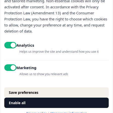
and tailored marketing. Non-essential cookies will only be
activated after consent. In accordance with the Privacy
Protection Law (Amendment 13) and the Consumer
Protection Law, you have the right to choose which cookies
to allow, change your preference at any time, and request
Navigation
deletion of data.
store
Analytics
general
Helps us improve the site and understand how you use it
Contact us
Marketing
Allows us to show you relevant ads
©All rights reserved to "Vitkin winery" 2025
Save preferences
design:
Nerubay studio
code:
Epicod
Enable all