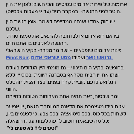
ארומות של פירות אדומים עסיסיים והכי חשוב: לצנן את היין
היטב לפני ההגשה- במקרר רגיל (עד 9 מעלות צלסיוס).
יש חוק אחד שאנחנו ממליצים לשמר: אופן הגשת היין
שלכם.
בין אם הוא אדום או לבן חובה להתאים את טמפרטורת
ההגשה לאקלים בו אתם חיים.
יינות אדומים שנפלאים – ישר מהמקרר- בקיץ הישראלי:
Pinot Noir
,
ואפילו
גרנאש נואר
מסע ישראלי אדום.
בחופשה, בקיץ הים תיכוני – גם מומחי היין הגדולים בעולם
ישתו את יין הבית מקראף בטברנה היוונית, בכוס יין ללא
רגל ואפילו עם קוביית קרח בפנים, לצד הצזיקי והסלט
היווני.
מה שבטוח, זאת תהיה אחת הארוחות הטובות בחייהם!
אז תורידו מעצמכם את הדאגה המיותרת הזאת, יין אפשר
לשתות בכל כוס, בכל סיטואציה ובכל צבע. כי לפעמים ביין,
כל מה שבאמת חשוב לדעת לענות על זו השאלה:
"טעים לי? לא טעים לי!"