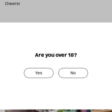
Cheers!
More articles
Are you over 18?
Yes
No