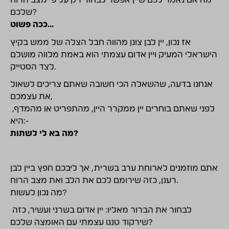
מה אם נאמר לכם שיין אפשר לבחור רק על פי מצב הרוח
שלכם?
ככה פשוט…
אז נכון, יין לבן צונן מהווה חבל הצלה של ממש בקיץ
הישראלי המעיק ויין אדום עצמתי הוא באמת מלווה מושלם
לצד הסטייק.
אנחנו בדעה, שהשאלה הכי חשובה שאתם צריכים לשאול
את עצמכם,
לפני שאתם בוחרים יין ממקרר היין, מהתפריט או מהמדף,
היא:-
מה בא לי לשתות?
אתם מוזמנים לארוחת ערב בשרית, אך ליבכם חפץ ביין לבן
רענן, כזה שירומם לכם את הלב ואת מצב הרוח.
מה נכון לעשות?
לבחור את הברור מאליו: יין אדום בשרני ועשיר, כזה
שירקוד טנגו עצמתי עם האומצה שלכם?