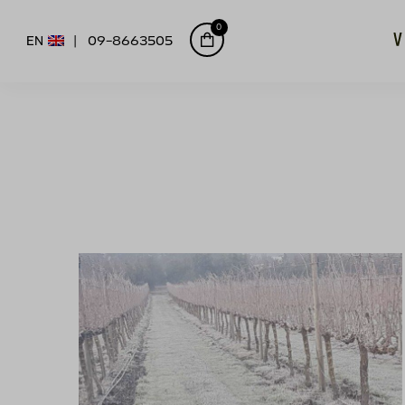
0
EN
09-8663505