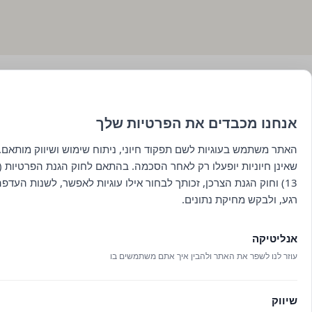
אנחנו מכבדים את הפרטיות שלך
האתר משתמש בעוגיות לשם תפקוד חיוני, ניתוח שימוש ושיווק מותאם. 
שאינן חיוניות יופעלו רק לאחר הסכמה. בהתאם לחוק הגנת הפרטיות (ת
13) וחוק הגנת הצרכן, זכותך לבחור אילו עוגיות לאפשר, לשנות העדפ
רגע, ולבקש מחיקת נתונים.
ראשי
כל היינות
תפריט אוכל
אודות
שוברים
תפריט יין
אנליטיקה
יצירת קשר
מתיישנים
תפריט טעימות יין
תנאי שימוש
מבצעים
עוזר לנו לשפר את האתר ולהבין איך אתם משתמשים בו
הצהרת נגישות
סלסלות פיקניק
בלוג
שיווק
מפת אתר