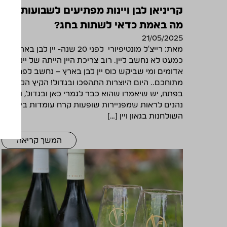
קריניאן לבן ויינות מפתיעים לשבועות:
מה באמת כדאי לשתות בחג?
21/05/2025
מאת: רייצ'ל מונטיפיורי לפני 20 שנה- יין לבן בארץ-
כמעט לא נחשב ליין. רוב צריכת היין הייתה של יינות
אדומים ומי שביקש כוס יין לבן בארץ – נחשב לפחות
מתוחכם.. היום היוצרות התהפכו ובגדול! הקיץ הלוהט
בפתח, יש שיאמרו שהוא כבר לגמרי כאן ובגדול, ואנחנו
נהנים לראות שמפניירות שופעות קרח עומדות בין
השולחנות בגאון ויין […]
המשך קריאה