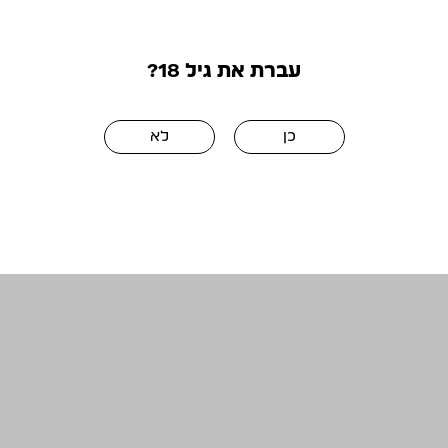
מסע ישראלי לעצמאות
23/04/2025
עברת את גיל 18?
מאת: רייצ'ל מונטיפיורי בכל שנה לקראת יום
העצמאות מתחיל שיח נלהב בנושא "מה הכי ישראלי
בעיניך?" אז אנחנו שמים את זה כאן:- יין ישראלי היה
פה – בארץ ישראל תמיד – מאז ומעולם. הפעולה של
כן
לא
ייצור ושתיית יין מהווה חלק מהשורשים שלנו עוד
מתקופת המקרא. המילה "יין" מוזכרת בתנ"ך כ-300
פעמים וממצאים ארכיאולוגים מוכיחים שאבותינו […]
המשך קריאה