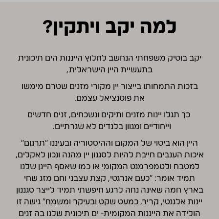
למה יקב ויתקין?
יקב בוטיק משפחתי הנחשב לחלוץ הייננות הים תיכונית
בתעשיית היין הישראלית,
בזכות התמחותו בייצור יין מקורי מזנים שטרם מימשו
את פוטנציאל עצמם.
כך תגלו יינות מזנים ותיקים ונשכחים, זנים חדשים
וייחודיים ומגוון בלנדים לא שגרתיים.
היין הוא ביטוי של המקום וההיסטוריה ובעיננו "תרגום"
איכות הענבים חייבת להיות לסגנון יין מהנה ונכון לאקלים,
למטבח ולטמפרמנט המקומי או כמו שאסף היינן שלנו
תמיד אומר: "כעם אנרגטי, קצת עצבני וחם מזג שחי
בארץ חמה שאינה נחה לרגע חיפשתי תמיד לייצר סגננון
יינות אלגנטי, קריר, כמעט שקט ובעיקר ומשמח" גישה זו
הולידה את הייננות המקומית- ים תיכונית שלנו בה זנים