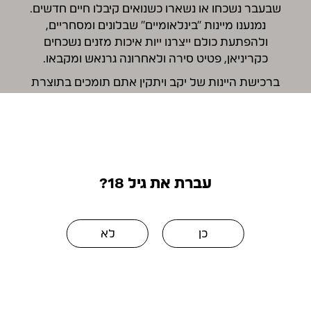
שבעבר נשכחו או נשארו כשנואים קיבלו חיים חדשים.
נמנענו מיינות "בינלאומיים" שבלונים ומסחריים,
ולהפתעת כולם ייצרנו ייות איכות מזנים נשכחים
כקריניאן, פטיט סירה ולאחרונה גרנאש ומקבאו.
ברכישת היינות של יקב ויתקין אתם תומכים בתוצרת
המקומית ובחקלאות הישראלית עם כרמים הפרוסים
מהגבולות הצפוניים ועד לב הארץ- עמק האלה.
עברת את גיל 18?
כן
לא